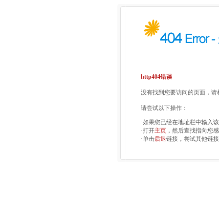
http404错误
没有找到您要访问的页面，请检
请尝试以下操作：
·如果您已经在地址栏中输入
·打开
主页
，然后查找指向您感
·单击
后退
链接，尝试其他链接