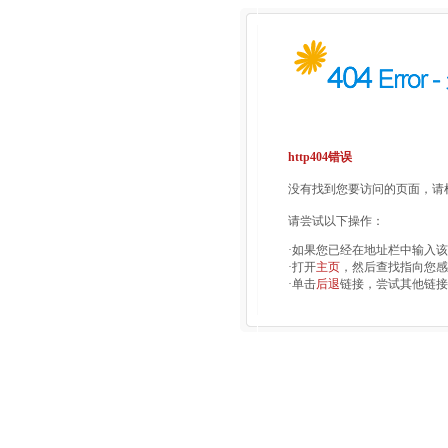
http404错误
没有找到您要访问的页面，请检
请尝试以下操作：
·如果您已经在地址栏中输入
·打开
主页
，然后查找指向您感
·单击
后退
链接，尝试其他链接