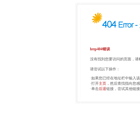
http404错误
没有找到您要访问的页面，请检
请尝试以下操作：
·如果您已经在地址栏中输入
·打开
主页
，然后查找指向您感
·单击
后退
链接，尝试其他链接