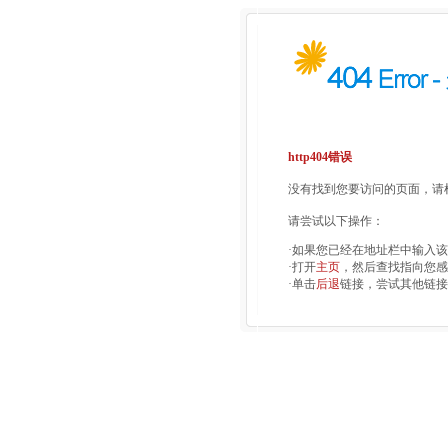
http404错误
没有找到您要访问的页面，请检
请尝试以下操作：
·如果您已经在地址栏中输入
·打开
主页
，然后查找指向您感
·单击
后退
链接，尝试其他链接