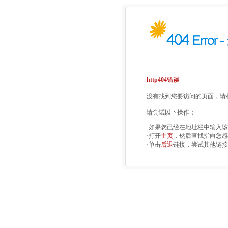
http404错误
没有找到您要访问的页面，请检
请尝试以下操作：
·如果您已经在地址栏中输入
·打开
主页
，然后查找指向您感
·单击
后退
链接，尝试其他链接