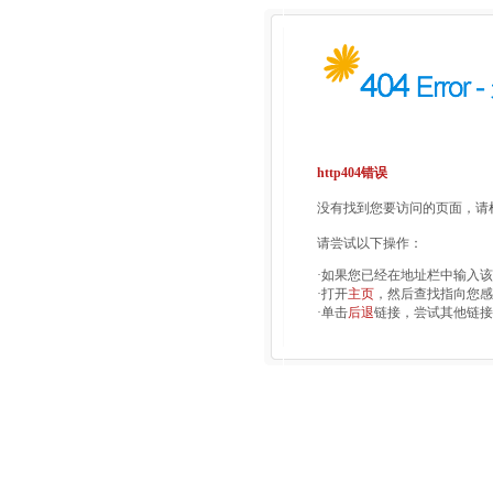
http404错误
没有找到您要访问的页面，请检
请尝试以下操作：
·如果您已经在地址栏中输入
·打开
主页
，然后查找指向您感
·单击
后退
链接，尝试其他链接