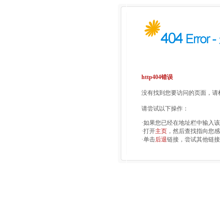
http404错误
没有找到您要访问的页面，请检
请尝试以下操作：
·如果您已经在地址栏中输入
·打开
主页
，然后查找指向您感
·单击
后退
链接，尝试其他链接