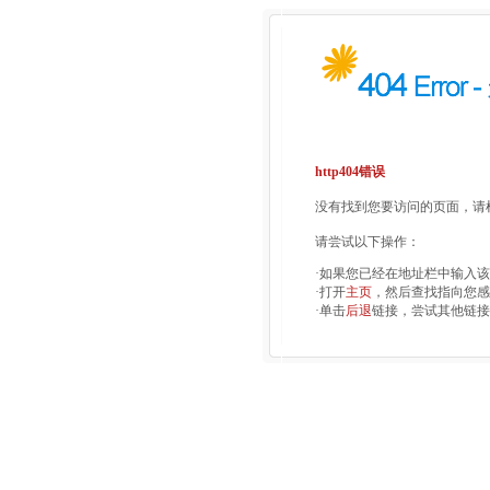
http404错误
没有找到您要访问的页面，请检
请尝试以下操作：
·如果您已经在地址栏中输入
·打开
主页
，然后查找指向您感
·单击
后退
链接，尝试其他链接