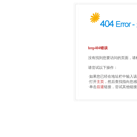
http404错误
没有找到您要访问的页面，请检
请尝试以下操作：
·如果您已经在地址栏中输入
·打开
主页
，然后查找指向您感
·单击
后退
链接，尝试其他链接