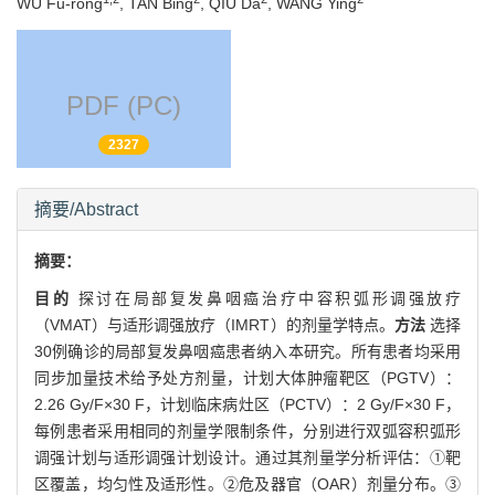
WU Fu-rong
, TAN Bing
, QIU Da
, WANG Ying
PDF (PC)
2327
摘要/Abstract
摘要：
目的
探讨在局部复发鼻咽癌治疗中容积弧形调强放疗
（VMAT）与适形调强放疗（IMRT）的剂量学特点。
方法
选择
30例确诊的局部复发鼻咽癌患者纳入本研究。所有患者均采用
同步加量技术给予处方剂量，计划大体肿瘤靶区（PGTV）：
2.26 Gy/F×30 F，计划临床病灶区（PCTV）：2 Gy/F×30 F，
每例患者采用相同的剂量学限制条件，分别进行双弧容积弧形
调强计划与适形调强计划设计。通过其剂量学分析评估：①靶