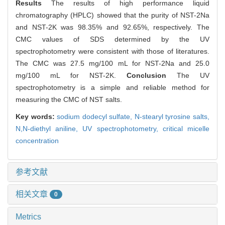
Results
The results of high performance liquid
chromatography (HPLC) showed that the purity of NST-2Na
and NST-2K was 98.35% and 92.65%, respectively. The
CMC values of SDS determined by the UV
spectrophotometry were consistent with those of literatures.
The CMC was 27.5 mg/100 mL for NST-2Na and 25.0
mg/100 mL for NST-2K.
Conclusion
The UV
spectrophotometry is a simple and reliable method for
measuring the CMC of NST salts.
Key words:
sodium dodecyl sulfate,
N-stearyl tyrosine salts,
N,N-diethyl aniline,
UV spectrophotometry,
critical micelle
concentration
参考文献
相关文章
0
Metrics