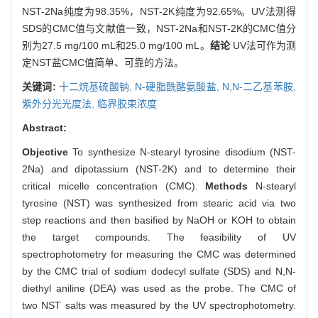
NST-2Na纯度为98.35%，NST-2K纯度为92.65%。UV法测得
SDS的CMC值与文献值一致，NST-2Na和NST-2K的CMC值分
别为27.5 mg/100 mL和25.0 mg/100 mL。
结论
UV法可作为测
定NST盐CMC值简单、可靠的方法。
关键词:
十二烷基硫酸钠,
N-硬脂酰酪氨酸盐,
N,N-二乙基苯胺,
紫外分光光度法,
临界胶束浓度
Abstract:
Objective
To synthesize N-stearyl tyrosine disodium (NST-
2Na) and dipotassium (NST-2K) and to determine their
critical micelle concentration (CMC).
Methods
N-stearyl
tyrosine (NST) was synthesized from stearic acid via two
step reactions and then basified by NaOH or KOH to obtain
the target compounds. The feasibility of UV
spectrophotometry for measuring the CMC was determined
by the CMC trial of sodium dodecyl sulfate (SDS) and N,N-
diethyl aniline (DEA) was used as the probe. The CMC of
two NST salts was measured by the UV spectrophotometry.