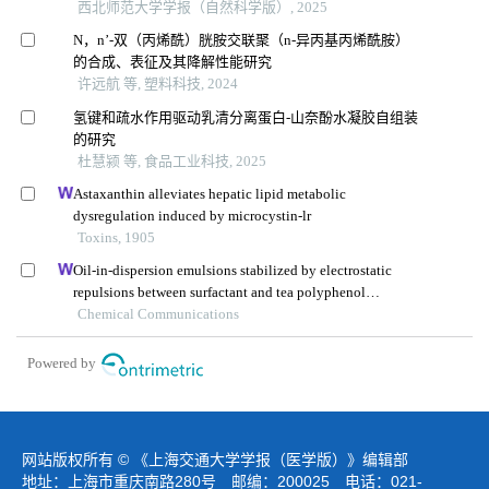
西北师范大学学报（自然科学版）, 2025
N，n’-双（丙烯酰）胱胺交联聚（n-异丙基丙烯酰胺）
的合成、表征及其降解性能研究
许远航 等, 塑料科技, 2024
氢键和疏水作用驱动乳清分离蛋白-山奈酚水凝胶自组装
的研究
杜慧颍 等, 食品工业科技, 2025
Astaxanthin alleviates hepatic lipid metabolic
dysregulation induced by microcystin-lr
Toxins, 1905
Oil-in-dispersion emulsions stabilized by electrostatic
repulsions between surfactant and tea polyphenol
nanoparticles
Chemical Communications
Powered by
网站版权所有 © 《上海交通大学学报（医学版）》编辑部
地址：上海市重庆南路280号 邮编：200025 电话：021-