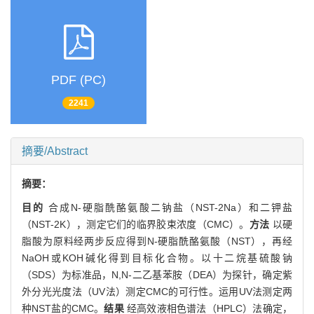
PDF (PC)
2241
摘要/Abstract
摘要：
目的
合成N-硬脂酰酪氨酸二钠盐（NST-2Na）和二钾盐
（NST-2K），测定它们的临界胶束浓度（CMC）。
方法
以硬
脂酸为原料经两步反应得到N-硬脂酰酪氨酸（NST），再经
NaOH或KOH碱化得到目标化合物。以十二烷基硫酸钠
（SDS）为标准品，N,N-二乙基苯胺（DEA）为探针，确定紫
外分光光度法（UV法）测定CMC的可行性。运用UV法测定两
种NST盐的CMC。
结果
经高效液相色谱法（HPLC）法确定，