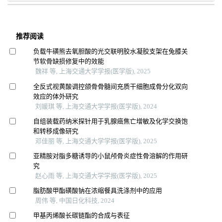
推荐阅读
负载牛磺熊去氧胆酸的光交联明胶水凝胶支架在兔膝关
节软骨缺损修复中的效能
魏祥 等, 上海交通大学学报(医学版), 2025
全反式视黄酸调控颌骨骨髓间充质干细胞成骨分化双向
效应的体外研究
刘媛琪 等, 上海交通大学学报(医学版), 2024
自组装载药纳米探针用于乳腺癌焦亡增敏及化学交换饱
和转移成像研究
邓佳丽 等, 上海交通大学学报(医学版), 2025
亚精胺对脂多糖诱导的小鼠颅骨炎症性骨溶解的作用研
究
赵心雨 等, 上海交通大学学报(医学版), 2025
脂肪酸甲酯磺酸钠在浓缩餐具洗涤剂中的应用
周伟 等, 中国日化科技, 2024
甲基丙烯酸长碳链酯的合成与表征