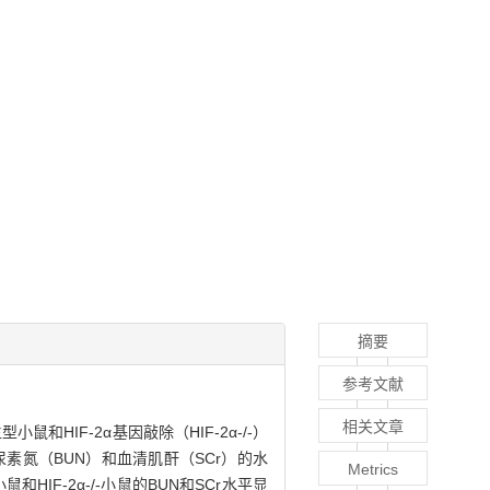
摘要
参考文献
相关文章
小鼠和HIF-2α基因敲除（HIF-2α-/-）
尿素氮（BUN）和血清肌酐（SCr）的水
Metrics
HIF-2α-/-小鼠的BUN和SCr水平显