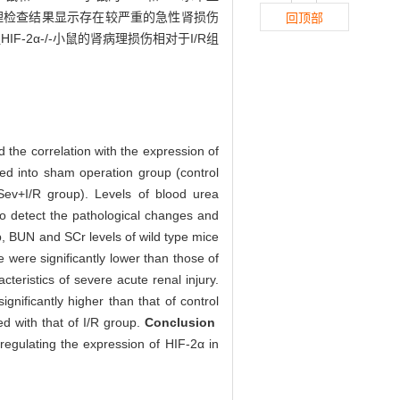
R组的病理检查结果显示存在较严重的急性肾损伤
回顶部
F-2α-/-小鼠的肾病理损伤相对于I/R组
 the correlation with the expression of
d into sham operation group (control
(Sev+I/R group). Levels of blood urea
to detect the pathological changes and
 BUN and SCr levels of wild type mice
 were significantly lower than those of
teristics of severe acute renal injury.
nificantly higher than that of control
ed with that of I/R group.
Conclusion
-regulating the expression of HIF-2α in