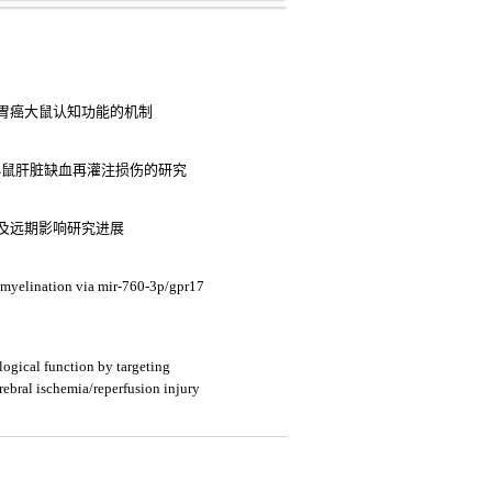
损害胃癌大鼠认知功能的机制
减轻小鼠肝脏缺血再灌注损伤的研究
及远期影响研究进展
myelination via mir-760-3p/gpr17
ogical function by targeting
rebral ischemia/reperfusion injury