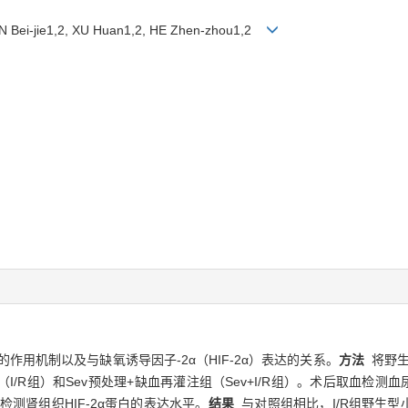
N Bei-jie1,2, XU Huan1,2, HE Zhen-zhou1,2
作用机制以及与缺氧诱导因子-2α（HIF-2α）表达的关系。
方法
将野生型
R组）和Sev预处理+缺血再灌注组（Sev+I/R组）。术后取血检测血
ng检测肾组织HIF-2α蛋白的表达水平。
结果
与对照组相比，I/R组野生型小鼠和