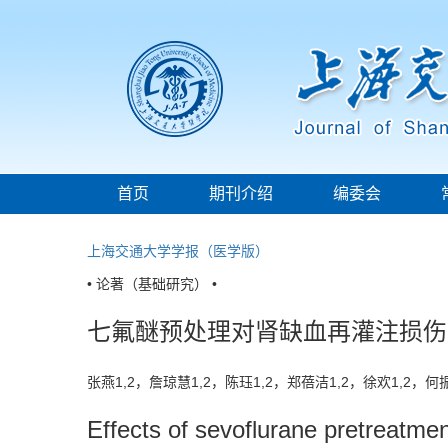
首页
期刊介绍
编委会
上海交通大学学报（医学版）
• 论著（基础研究） •
七氟醚预处理对肾缺血再灌注损伤中
张燕1,2，詹琼慧1,2，陈珏1,2，郑蓓洁1,2，徐欢1,2，
Effects of sevoflurane pretreatmen