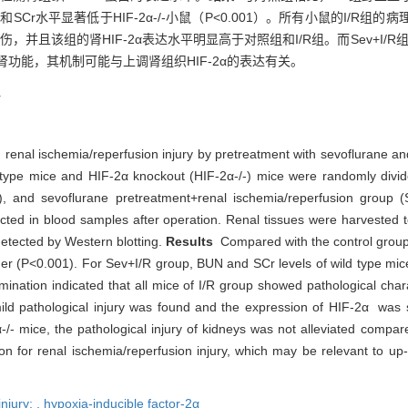
UN和SCr水平显著低于HIF-2α-/-小鼠（P<0.001）。所有小鼠的I/
并且该组的肾HIF-2α表达水平明显高于对照组和I/R组。而Sev+I/R组HI
功能，其机制可能与上调肾组织HIF-2α的表达有关。
a
renal ischemia/reperfusion injury by pretreatment with sevoflurane and
ype mice and HIF-2α knockout (HIF-2α-/-) mice were randomly divide
p), and sevoflurane pretreatment+renal ischemia/reperfusion group 
ted in blood samples after operation. Renal tissues were harvested 
detected by Western blotting.
Results
Compared with the control group,
her (P<0.001). For Sev+I/R group, BUN and SCr levels of wild type mice
ination indicated that all mice of I/R group showed pathological charac
ld pathological injury was found and the expression of HIF-2α was sig
/- mice, the pathological injury of kidneys was not alleviated compar
on for renal ischemia/reperfusion injury, which may be relevant to up
njury; ,
hypoxia-inducible factor-2α