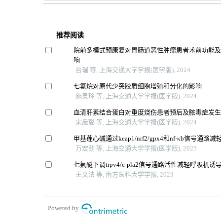
推荐阅读
院前多模式预康复对胃肠道恶性肿瘤患者术前功能
响
台瑞 等, 上海交通大学学报(医学版), 2024
七氟烷对原代少突胶质细胞增殖和分化的影响
施灵玲 等, 上海交通大学学报(医学版), 2024
血清肝素结合蛋白对重度烧伤患者预后及脓毒症发
宋晨璐 等, 上海交通大学学报(医学版), 2024
甲基莲心碱通过keap1/nrf2/gpx4和nf-κb信号通
万宏劲 等, 上海交通大学学报(医学版), 2025
七氟醚下调trpv4/c-pla2信号通路活性减轻呼吸机
王文法 等, 南方医科大学学报, 2023
Powered by