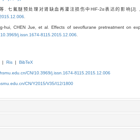
. 七氟醚预处理对肾缺血再灌注损伤中HIF-2α表达的影响[J]
.2015.12.006
.
ui, CHEN Jue, et al. Effects of sevoflurane pretreatment on expr
: 10.3969/j.issn.1674-8115.2015.12.006
.
|
Ris
|
BibTeX
shsmu.edu.cn/CN/10.3969/j.issn.1674-8115.2015.12.006
shsmu.edu.cn/CN/Y2015/V35/I12/1800