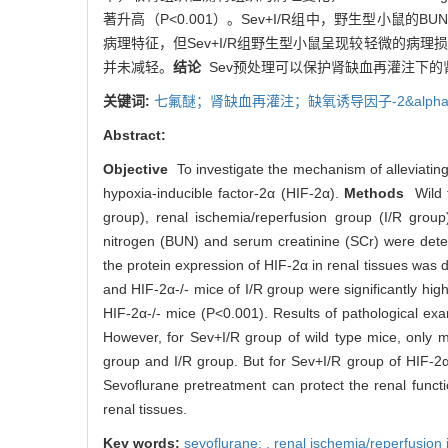
著升高（P<0.001）。Sev+I/R组中，野生型小鼠的B
病理特征，但Sev+I/R组野生型小鼠呈现较轻微的病理损伤，
并未减轻。
结论
Sev预处理可以保护肾缺血再灌注下的肾
关键词:
七氟醚；肾缺血再灌注；缺氧诱导因子-2&alph
Abstract:
Objective
To investigate the mechanism of alleviating 
hypoxia-inducible factor-2α (HIF-2α).
Methods
Wild t
group), renal ischemia/reperfusion group (I/R grou
nitrogen (BUN) and serum creatinine (SCr) were detec
the protein expression of HIF-2α in renal tissues was 
and HIF-2α-/- mice of I/R group were significantly hig
HIF-2α-/- mice (P<0.001). Results of pathological exam
However, for Sev+I/R group of wild type mice, only mi
group and I/R group. But for Sev+I/R group of HIF-2α-
Sevoflurane pretreatment can protect the renal functi
renal tissues.
Key words:
sevoflurane; ,
renal ischemia/reperfusion i