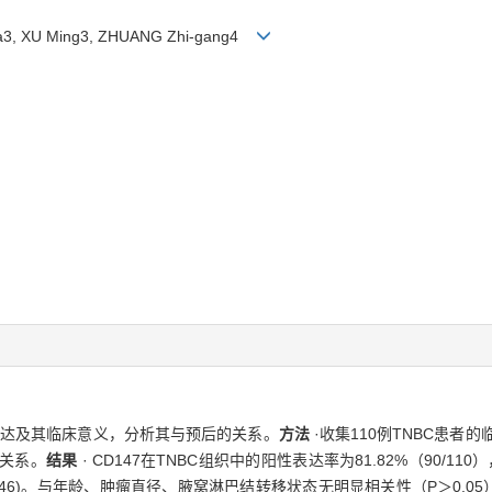
-na3, XU Ming3, ZHUANG Zhi-gang4
的表达及其临床意义，分析其与预后的关系。
方法
·收集110例TNBC患者
的关系。
结果
· CD147在TNBC组织中的阳性表达率为81.82%（90/110
P=0.046)。与年龄、肿瘤直径、腋窝淋巴结转移状态无明显相关性（P＞0.0