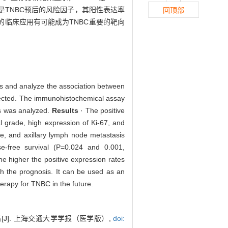
67是TNBC预后的风险因子，其阳性表达率
回顶部
体的临床应用有可能成为TNBC重要的靶向
ues and analyze the association between
llected. The immunohistochemical assay
is was analyzed.
Results
· The positive
l grade, high expression of Ki-67, and
ze, and axillary lymph node metastasis
se-free survival (P=0.024 and 0.001,
he higher the positive expression rates
th the prognosis. It can be used as an
erapy for TNBC in the future.
J]. 上海交通大学学报（医学版）,
doi: