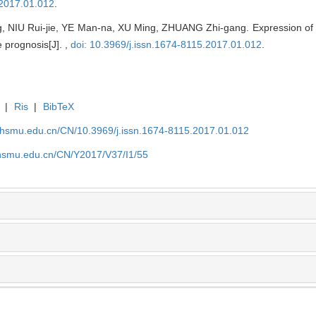
.2017.01.012
.
IU Rui-jie, YE Man-na, XU Ming, ZHUANG Zhi-gang. Expression of CD
e prognosis[J]. ,
doi: 10.3969/j.issn.1674-8115.2017.01.012
.
|
Ris
|
BibTeX
shsmu.edu.cn/CN/10.3969/j.issn.1674-8115.2017.01.012
shsmu.edu.cn/CN/Y2017/V37/I1/55