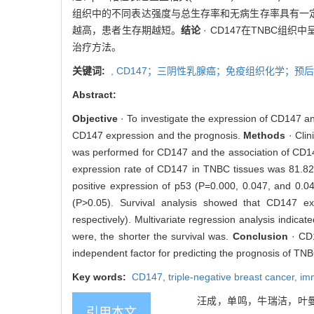
组织中的不同表达强度与总生存率和无病生存率具有一定关系（
越高，患者生存期越短。
结论
· CD147在TNBC
治疗方法。
关键词:
,
CD147；三阴性乳腺癌；免疫组织化学；预后
Abstract:
Objective
· To investigate the expression of CD147 an
CD147 expression and the prognosis.
Methods
· Clin
was performed for CD147 and the association of CD147
expression rate of CD147 in TNBC tissues was 81.82% 
positive expression of p53 (P=0.000, 0.047, and 0.046
(P>0.05). Survival analysis showed that CD147 exp
respectively). Multivariate regression analysis indica
were, the shorter the survival was.
Conclusion
· CD
independent factor for predicting the prognosis of TNB
Key words:
CD147,
triple-negative breast cancer,
im
汪成，单鸣，牛瑞洁，叶曼娜
引用本文