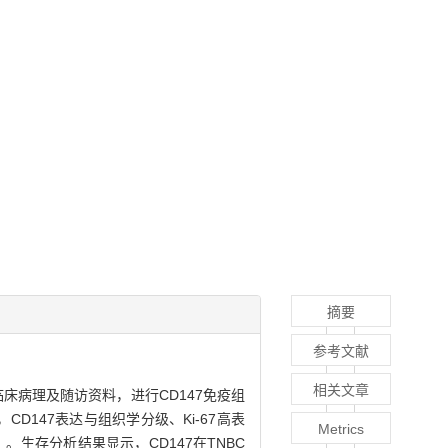
摘要
参考文献
相关文章
的临床病理及随访资料，进行CD147免疫组
），CD147表达与组织学分级、Ki-67高表
Metrics
5）。生存分析结果显示，CD147在TNBC