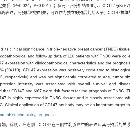
P=0.024，P=0.001）；多元回归分析结果显示，CD147与Ki-
组织中呈高表达，与预后密切相关，可以作为独立的预后判断因子。CD147抗
d its clinical significance in triple-negative breast cancer (TNBC) tiss
icopathological and follow-up data of 110 patients with TNBC were co
 expression with clinicopathological characteristics and the prognos
(90/110). CD147 expression was positively correlated to histologica
, respectively) and was not significantly correlated to age, tumor si
ression intensity was associated with overall survival and disea
ted that CD147 and Ki67 were risk factors for the prognosis of TNBC. T
147 is highly expressed in TNBC tissues and is closely associated wi
C. Clinical application of CD147 antibody may be an important target th
munohistochemistry,
prognosis
，徐明，庄志刚 . CD147在三阴性乳腺癌中的表达及其与预后的关系[