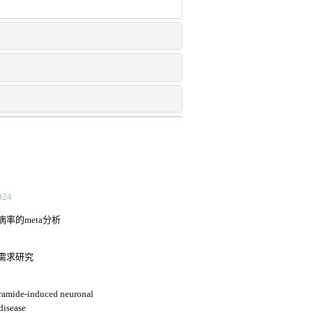
24
率的meta分析
需求研究
ceramide-induced neuronal
disease