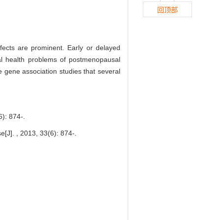
回顶部
ects are prominent. Early or delayed
ial health problems of postmenopausal
gene association studies that several
874-.
J]. , 2013, 33(6): 874-.