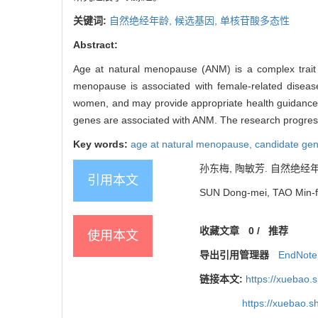
关键词:
自然绝经年龄,
候选基因,
单核苷酸多态性
Abstract:
Age at natural menopause (ANM) is a complex trait 
menopause is associated with female-related disease
women, and may provide appropriate health guidance.
genes are associated with ANM. The research progress
Key words:
age at natural menopause,
candidate ge
孙东梅, 陶敏芳. 自然绝经年龄
引用本文
SUN Dong-mei, TAO Min-fan
收藏文章
0
/
推荐
使用本文
导出引用管理器
EndNote
链接本文:
https://xuebao.
https://xuebao.