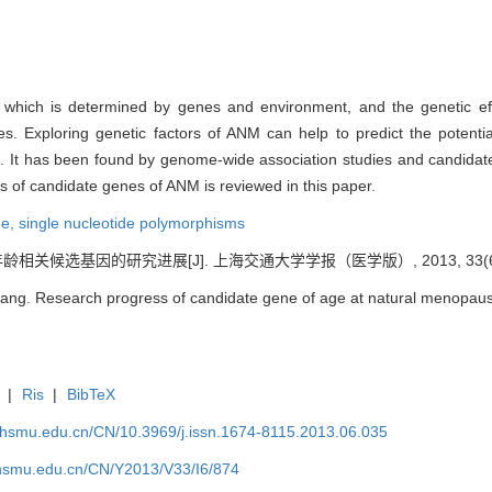
which is determined by genes and environment, and the genetic eff
s. Exploring genetic factors of ANM can help to predict the potent
 It has been found by genome-wide association studies and candidate 
 of candidate genes of ANM is reviewed in this paper.
ne,
single nucleotide polymorphisms
相关候选基因的研究进展[J]. 上海交通大学学报（医学版）, 2013, 33(6): 
g. Research progress of candidate gene of age at natural menopause[
|
Ris
|
BibTeX
shsmu.edu.cn/CN/10.3969/j.issn.1674-8115.2013.06.035
shsmu.edu.cn/CN/Y2013/V33/I6/874