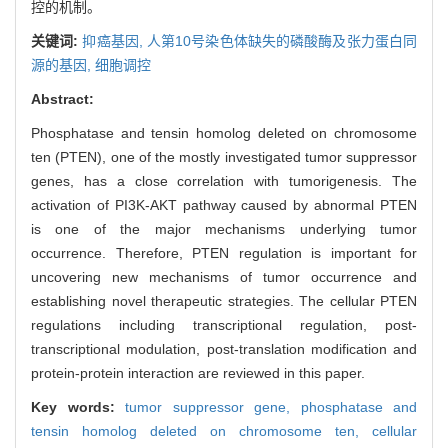
控的机制。
关键词:
抑癌基因,
人第10号染色体缺失的磷酸酶及张力蛋白同
源的基因,
细胞调控
Abstract:
Phosphatase and tensin homolog deleted on chromosome
ten (PTEN), one of the mostly investigated tumor suppressor
genes, has a close correlation with tumorigenesis. The
activation of PI3K-AKT pathway caused by abnormal PTEN
is one of the major mechanisms underlying tumor
occurrence. Therefore, PTEN regulation is important for
uncovering new mechanisms of tumor occurrence and
establishing novel therapeutic strategies. The cellular PTEN
regulations including transcriptional regulation, post-
transcriptional modulation, post-translation modification and
protein-protein interaction are reviewed in this paper.
Key words:
tumor suppressor gene,
phosphatase and
tensin homolog deleted on chromosome ten,
cellular