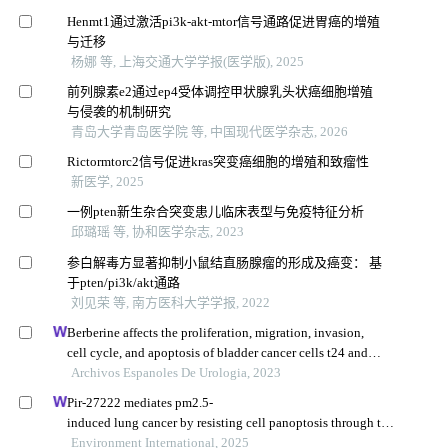
Henmt1通过激活pi3k-akt-mtor信号通路促进胃癌的增殖
与迁移
杨娜 等, 上海交通大学学报(医学版), 2025
前列腺素e2通过ep4受体调控甲状腺乳头状癌细胞增殖
与侵袭的机制研究
青岛大学青岛医学院 等, 中国现代医学杂志, 2026
Rictormtorc2信号促进kras突变癌细胞的增殖和致瘤性
新医学, 2025
一例pten新生杂合突变患儿临床表型与免疫特征分析
邱璐瑶 等, 协和医学杂志, 2023
参白解毒方显著抑制小鼠结直肠腺瘤的形成及癌变： 基
于pten/pi3k/akt通路
刘见荣 等, 南方医科大学学报, 2022
Berberine affects the proliferation, migration, invasion,
cell cycle, and apoptosis of bladder cancer cells t24 and
5637 by down-regulating the her2/pi3k/akt signaling
Archivos Espanoles De Urologia, 2023
pathway
Pir-27222 mediates pm2.5-
induced lung cancer by resisting cell panoptosis through the
wtap/m6a axis
Environment International, 2025