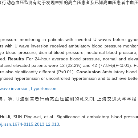
者行动态血压监测有助于发现未知的高血压患者及已知高血压患者中血
pressure monitoring in patients with inverted U waves before gynecol
ents with U wave inversion received ambulatory blood pressure monito
 blood pressure, diurnal blood pressure, nocturnal blood pressure, 
zed.
Results
For 24-hour average blood pressure, normal and elev
l and elevated patients were 12 (22.2%) and 42 (77.8%)(P<0.01). For 
 also significantly different (P<0.01).
Conclusion
Ambulatory blood 
iagnosed hypertension or uncontrolled hypertension and to achieve bette
wave inversion,
hypertension
，等. U波倒置者行动态血压监测的意义[J]. 上海交通大学学
li, SUN Ping-wei, et al. Significance of ambulatory blood pressur
9/j.issn.1674-8115.2013.12.013
.