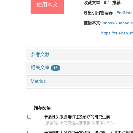
收藏文章
0
/
推荐
使用本文
导出引用管理器
EndNote
链接本文:
https://xuebao.
https://xuebao.
参考文献
相关文章
15
Metrics
推荐阅读
矛盾性失眠脑电特征及治疗的研究进展
张毓 等, 上海交通大学学报(医学版), 2024
子痫前期大鼠模型子宫动脉、脐动脉、大脑中动脉