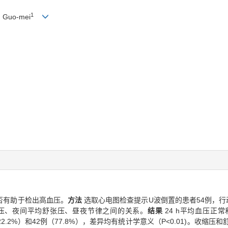
1
 Guo-mei
否有助于检出高血压。
方法
选取心电图检查提示U波倒置的患者54例，行
压、夜间平均舒张压、昼夜节律之间的关系。
结果
24 h平均血压正常
2.2%）和42例（77.8%），差异均有统计学意义（P<0.01)。收