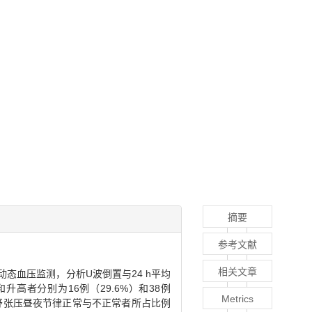
摘要
参考文献
相关文章
动态血压监测，分析U波倒置与24 h平均
和升高者分别为16例（29.6%）和38例
Metrics
缩压和舒张压昼夜节律正常与不正常者所占比例