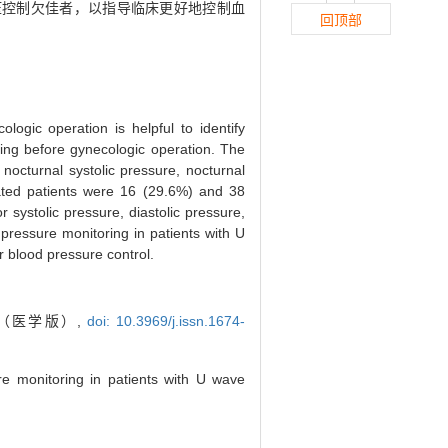
压控制欠佳者，以指导临床更好地控制血
回顶部
ogic operation is helpful to identify
ring before gynecologic operation. The
nocturnal systolic pressure, nocturnal
ated patients were 16 (29.6%) and 38
systolic pressure, diastolic pressure,
pressure monitoring in patients with U
r blood pressure control.
报（医学版）,
doi: 10.3969/j.issn.1674-
e monitoring in patients with U wave