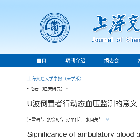
首页
期刊介绍
编委会
上海交通大学学报（医学版）
• 论著（临床研究） •
U波倒置者行动态血压监测的意义
1
2
1
1
汪雪梅
，张绘莉
，孙平伟
，张国美
Significance of ambulatory blood p