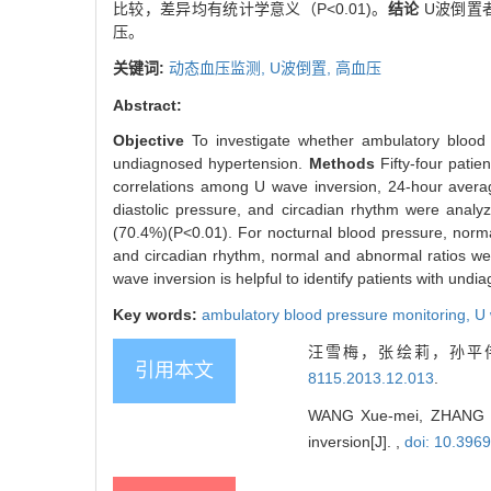
比较，差异均有统计学意义（P<0.01)。
结论
U波倒置
压。
关键词:
动态血压监测,
U波倒置,
高血压
Abstract:
Objective
To investigate whether ambulatory blood 
undiagnosed hypertension.
Methods
Fifty-four pati
correlations among U wave inversion, 24-hour average
diastolic pressure, and circadian rhythm were analy
(70.4%)(P<0.01). For nocturnal blood pressure, norma
and circadian rhythm, normal and abnormal ratios were
wave inversion is helpful to identify patients with und
Key words:
ambulatory blood pressure monitoring,
U 
汪雪梅，张绘莉，孙平伟
引用本文
8115.2013.12.013
.
WANG Xue-mei, ZHANG Hui-
inversion[J]. ,
doi: 10.396