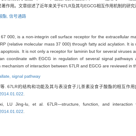
著作用。文章综述了近年来关于67LR及其与EGCG相互作用机制的研究
酸酯,
信号通路
7 000, is a non-integrin cell surface receptor for the extracellular ma
 (relative molecular mass 37 000) through fatty acid acylation. It is 
apoptosis. It is not only a receptor for laminin but for several viruses 
can coordinate with EGCG in regulation of several signal pathways 
n mechanism of interaction between 67LR and EGCG are reviewed in thi
allate,
signal pathway
等. 67LR的结构和功能及其与表没食子儿茶素没食子酸酯的相互作用[J
.2014.01.022
.
LU Jing-lu, et al. 67LR—structure, function, and interaction wi
.2014.01.022
.