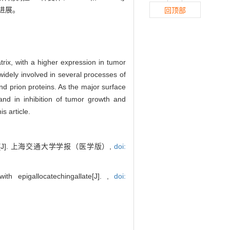
进展。
回顶部
trix, with a higher expression in tumor
widely involved in several processes of
and prion proteins. As the major surface
and in inhibition of tumor growth and
s article.
]. 上海交通大学学报（医学版）,
doi:
th epigallocatechingallate[J]. ,
doi: