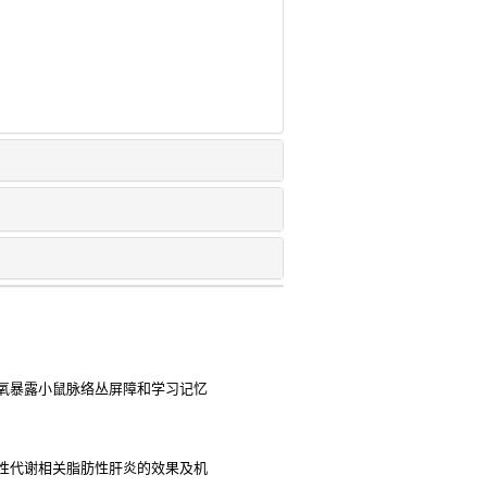
氧暴露小鼠脉络丛屏障和学习记忆
性代谢相关脂肪性肝炎的效果及机