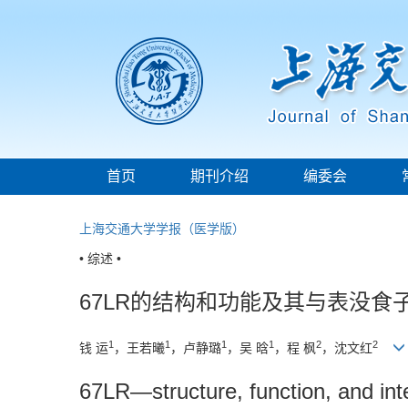
首页
期刊介绍
编委会
上海交通大学学报（医学版）
• 综述 •
67LR的结构和功能及其与表没
1
1
1
1
2
2
钱 运
，王若曦
，卢静璐
，吴 晗
，程 枫
，沈文红
67LR—structure, function, and inte