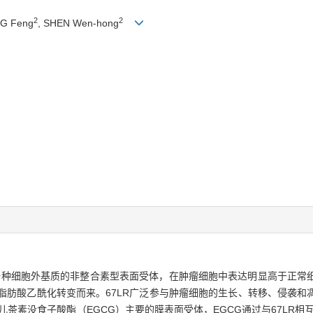
2
2
NG Feng
, SHEN Wen-hong
R）是一种细胞外基质的非整合素型表面受体，在肿瘤细胞中表达明显高于正
）通过脂肪酸乙酰化转变而来。67LR广泛参与肿瘤细胞的生长、转移、侵袭
素没食子酸酯（EGCG）主要的膜表面受体，EGCG通过与67LR相互作用