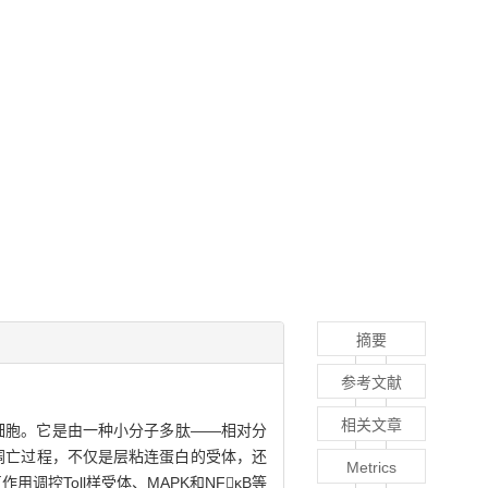
摘要
参考文献
相关文章
常细胞。它是由一种小分子多肽——相对分
和凋亡过程，不仅是层粘连蛋白的受体，还
Metrics
调控Toll样受体、MAPK和NFκB等