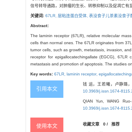
信号转导通路，对肿瘤的生长、转移抑制以及促凋亡有显
关键词:
67LR,
层粘连蛋白受体,
表没食子儿茶素没食子
Abstract:
The laminin receptor (67LR), relative molecular mass 6
cells than normal ones. The 67LR originates from 37LRP
tumor cells, such as growth, metastasis, invasion, and 
receptor for epigallocatechingallate (EGCG), 67LR 
metastasis and promotion of apoptosis. The studies o
Key words:
67LR,
laminin receptor,
epigallocateching
钱 运，王若曦，卢静璐，
引用本文
10.3969/j.issn.1674-8115
QIAN Yun, WANG Ruo-xi, 
10.3969/j.issn.1674-8115
收藏文章
0
/
推荐
使用本文