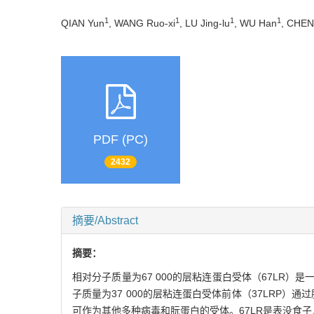
1
1
1
1
QIAN Yun
, WANG Ruo-xi
, LU Jing-lu
, WU Han
, CHE
PDF (PC)
2432
摘要/Abstract
摘要：
相对分子质量为67 000的层粘连蛋白受体（67L
子质量为37 000的层粘连蛋白受体前体（37LRP
可作为其他多种病毒和朊蛋白的受体。67LR是表没食子儿茶