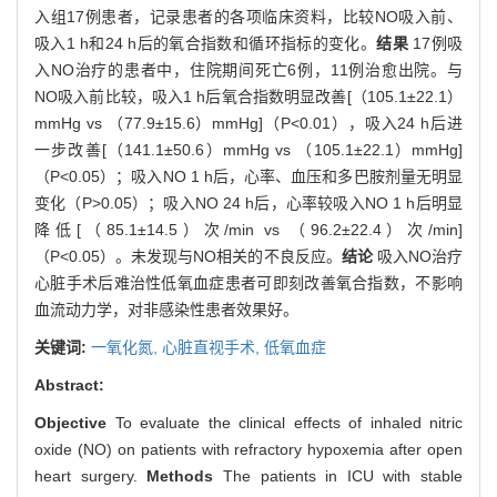
入组17例患者，记录患者的各项临床资料，比较NO吸入前、
吸入1 h和24 h后的氧合指数和循环指标的变化。
结果
17例吸
入NO治疗的患者中，住院期间死亡6例，11例治愈出院。与
NO吸入前比较，吸入1 h后氧合指数明显改善[（105.1±22.1）
mmHg vs （77.9±15.6）mmHg]（P<0.01），吸入24 h后进
一步改善[（141.1±50.6）mmHg vs （105.1±22.1）mmHg]
（P<0.05）；吸入NO 1 h后，心率、血压和多巴胺剂量无明显
变化（P>0.05）；吸入NO 24 h后，心率较吸入NO 1 h后明显
降低[（85.1±14.5）次/min vs （96.2±22.4）次/min]
（P<0.05）。未发现与NO相关的不良反应。
结论
吸入NO治疗
心脏手术后难治性低氧血症患者可即刻改善氧合指数，不影响
血流动力学，对非感染性患者效果好。
关键词:
一氧化氮,
心脏直视手术,
低氧血症
Abstract:
Objective
To evaluate the clinical effects of inhaled nitric
oxide (NO) on patients with refractory hypoxemia after open
heart surgery.
Methods
The patients in ICU with stable