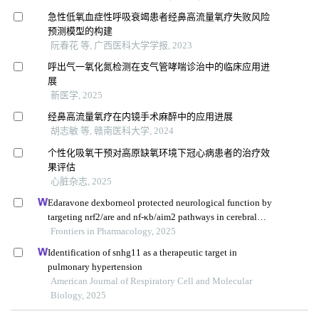
急性低氧血症性呼吸衰竭患者经鼻高流量氧疗失败风险
预测模型的构建
阮春花 等, 广西医科大学学报, 2023
呼出气一氧化氮检测在支气管哮喘诊治中的临床应用进
展
新医学, 2025
经鼻高流量氧疗在内镜手术麻醉中的应用进展
胡志敏 等, 赣南医科大学, 2024
个性化吸氧干预对高原缺氧环境下冠心病患者的治疗效
果评估
心脏杂志, 2025
Edaravone dexborneol protected neurological function by
targeting nrf2/are and nf-κb/aim2 pathways in cerebral
ischemia/reperfusion injury
Frontiers in Pharmacology, 2025
Identification of snhg11 as a therapeutic target in
pulmonary hypertension
American Journal of Respiratory Cell and Molecular
Biology, 2025