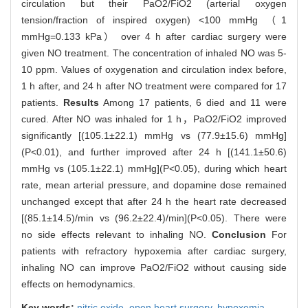
circulation but their PaO2/FiO2 (arterial oxygen
tension/fraction of inspired oxygen) <100 mmHg （1
mmHg=0.133 kPa） over 4 h after cardiac surgery were
given NO treatment. The concentration of inhaled NO was 5-
10 ppm. Values of oxygenation and circulation index before,
1 h after, and 24 h after NO treatment were compared for 17
patients.
Results
Among 17 patients, 6 died and 11 were
cured. After NO was inhaled for 1 h，PaO2/FiO2 improved
significantly [(105.1±22.1) mmHg vs (77.9±15.6) mmHg]
(P<0.01), and further improved after 24 h [(141.1±50.6)
mmHg vs (105.1±22.1) mmHg](P<0.05), during which heart
rate, mean arterial pressure, and dopamine dose remained
unchanged except that after 24 h the heart rate decreased
[(85.1±14.5)/min vs (96.2±22.4)/min](P<0.05). There were
no side effects relevant to inhaling NO.
Conclusion
For
patients with refractory hypoxemia after cardiac surgery,
inhaling NO can improve PaO2/FiO2 without causing side
effects on hemodynamics.
Key words:
nitric oxide,
open heart surgery,
hypoxemia