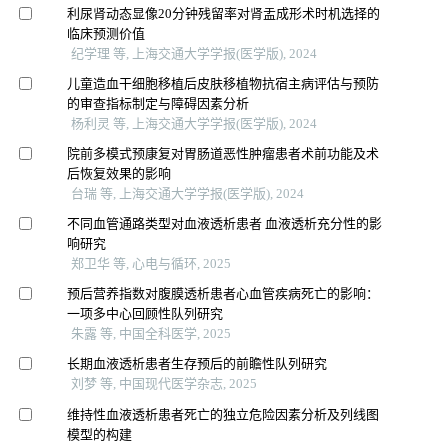
利尿肾动态显像20分钟残留率对肾盂成形术时机选择的
临床预测价值
纪学理 等, 上海交通大学学报(医学版), 2024
儿童造血干细胞移植后皮肤移植物抗宿主病评估与预防
的审查指标制定与障碍因素分析
杨利灵 等, 上海交通大学学报(医学版), 2024
院前多模式预康复对胃肠道恶性肿瘤患者术前功能及术
后恢复效果的影响
台瑞 等, 上海交通大学学报(医学版), 2024
不同血管通路类型对血液透析患者 血液透析充分性的影
响研究
郑卫华 等, 心电与循环, 2025
预后营养指数对腹膜透析患者心血管疾病死亡的影响：
一项多中心回顾性队列研究
朱露 等, 中国全科医学, 2025
长期血液透析患者生存预后的前瞻性队列研究
刘梦 等, 中国现代医学杂志, 2025
维持性血液透析患者死亡的独立危险因素分析及列线图
模型的构建