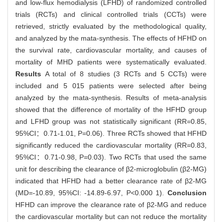
and low-flux hemodialysis (LFHD) of randomized controlled
trials (RCTs) and clinical controlled trials (CCTs) were
retrieved, strictly evaluated by the methodological quality,
and analyzed by the mata-synthesis. The effects of HFHD on
the survival rate, cardiovascular mortality, and causes of
mortality of MHD patients were systematically evaluated.
Results
A total of 8 studies (3 RCTs and 5 CCTs) were
included and 5 015 patients were selected after being
analyzed by the mata-synthesis. Results of meta-analysis
showed that the difference of mortality of the HFHD group
and LFHD group was not statistically significant (RR=0.85,
95%CI：0.71-1.01, P=0.06). Three RCTs showed that HFHD
significantly reduced the cardiovascular mortality (RR=0.83,
95%CI：0.71-0.98, P=0.03). Two RCTs that used the same
unit for describing the clearance of β2-microglobulin (β2-MG)
indicated that HFHD had a better clearance rate of β2-MG
(MD=-10.89, 95%CI: -14.89-6.97, P<0.000 1).
Conclusion
HFHD can improve the clearance rate of β2-MG and reduce
the cardiovascular mortality but can not reduce the mortality