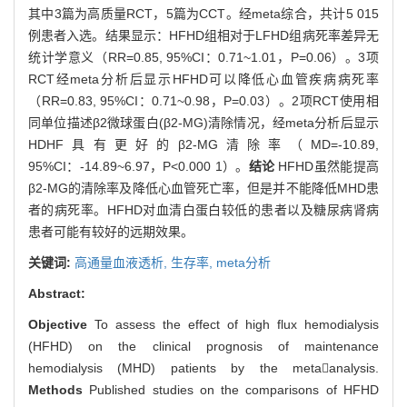
其中3篇为高质量RCT，5篇为CCT。经meta综合，共计5 015
例患者入选。结果显示：HFHD组相对于LFHD组病死率差异无
统计学意义（RR=0.85, 95%CI：0.71~1.01，P=0.06）。3项
RCT经meta分析后显示HFHD可以降低心血管疾病病死率
（RR=0.83, 95%CI：0.71~0.98，P=0.03）。2项RCT使用相
同单位描述β2微球蛋白(β2-MG)清除情况，经meta分析后显示
HDHF具有更好的β2-MG清除率（MD=-10.89,
95%CI：-14.89~6.97，P<0.000 1）。
结论
HFHD虽然能提高
β2-MG的清除率及降低心血管死亡率，但是并不能降低MHD患
者的病死率。HFHD对血清白蛋白较低的患者以及糖尿病肾病
患者可能有较好的远期效果。
关键词:
高通量血液透析,
生存率,
meta分析
Abstract:
Objective
To assess the effect of high flux hemodialysis
(HFHD) on the clinical prognosis of maintenance
hemodialysis (MHD) patients by the metaanalysis.
Methods
Published studies on the comparisons of HFHD