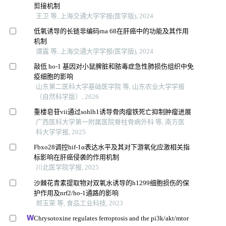
剪接机制
王卫 等, 上海交通大学学报(医学版), 2024
低氧诱导的长链非编码rna 68在肝癌中的功能及其作用
机制
谭露 等, 上海交通大学学报(医学版), 2024
敲低 ho-1 基因对小鼠脾脏和脓毒症急性肺损伤组织中免
疫细胞的影响
山东第二医科大学基础医学院 等, 山东农业大学学报
（自然科学版）, 2026
重楼皂苷vii通过sohlh1诱导骨肉瘤铁死亡抑制肿瘤进展
广西医科大学第一附属医院脊柱骨病外科 等, 南方医
科大学学报, 2025
Fbxo28调控hif-1α表达水平及其对下游氧化应激相关指
标影响在肝癌侵袭的作用机制
川北医学院学报, 2025
沙棘花青素提取物对双氧水诱导的h1299细胞损伤的保
护作用及nrf2/ho-1通路的影响
郑玉荣 等, 食品工业科技, 2023
Chrysotoxine regulates ferroptosis and the pi3k/akt/mtor