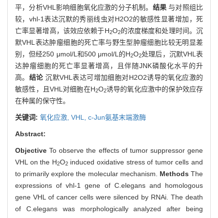
平，分析VHL影响细胞氧化应激的分子机制。
结果
与对照组比
较，vhl-1表达沉默的秀丽线虫对H2O2的敏感性显著增加，死
亡率显著增高，该效应依赖于H
O
的浓度梯度和处理时间。沉
2
2
默VHL表达肿瘤细胞的死亡率与野生型肿瘤细胞比较无明显差
别，但经250 μmol/L和500 μmol/L的H
O
处理后，沉默VHL表
2
2
达肿瘤细胞的死亡率显著增高，且伴随JNK磷酸化水平的升
高。
结论
沉默VHL表达可增加细胞对H2O2诱导的氧化应激的
敏感性，且VHL对细胞在H
O
诱导的氧化应激中的保护效应存
2
2
在种属的保守性。
关键词:
氧化应激,
VHL,
c-Jun氨基末端激酶
Abstract:
Objective
To observe the effects of tumor suppressor gene
VHL on the H
O
induced oxidative stress of tumor cells and
2
2
to primarily explore the molecular mechanism.
Methods
The
expressions of vhl-1 gene of C.elegans and homologous
gene VHL of cancer cells were silenced by RNAi. The death
of C.elegans was morphologically analyzed after being