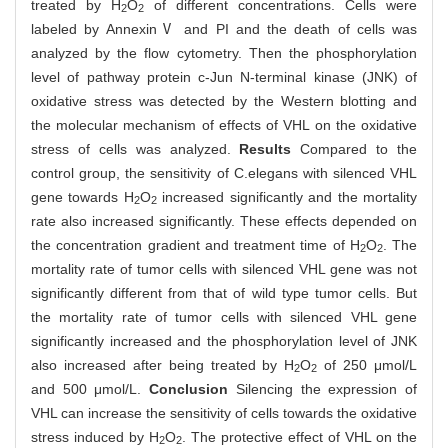
treated by H
O
of different concentrations. Cells were
2
2
labeled by AnnexinⅤ and PI and the death of cells was
analyzed by the flow cytometry. Then the phosphorylation
level of pathway protein c-Jun N-terminal kinase (JNK) of
oxidative stress was detected by the Western blotting and
the molecular mechanism of effects of VHL on the oxidative
stress of cells was analyzed.
Results
Compared to the
control group, the sensitivity of C.elegans with silenced VHL
gene towards H
O
increased significantly and the mortality
2
2
rate also increased significantly. These effects depended on
the concentration gradient and treatment time of H
O
. The
2
2
mortality rate of tumor cells with silenced VHL gene was not
significantly different from that of wild type tumor cells. But
the mortality rate of tumor cells with silenced VHL gene
significantly increased and the phosphorylation level of JNK
also increased after being treated by H
O
of 250 μmol/L
2
2
and 500 μmol/L.
Conclusion
Silencing the expression of
VHL can increase the sensitivity of cells towards the oxidative
stress induced by H
O
. The protective effect of VHL on the
2
2