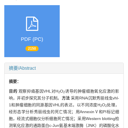
PDF (PC)
2150
摘要/Abstract
摘要：
目的
观察抑癌基因VHL对H
O
诱导的肿瘤细胞氧化应激的影
2
2
响，并初步探究其分子机制。
方法
采用RNAi沉默秀丽线虫vhl-
1和肿瘤细胞的同源基因VHL的表达，以不同浓度H
O
处理，
2
2
经形态学分析秀丽线虫的死亡情况；用AnnexinⅤ和PI标记细
胞，经流式细胞仪分析细胞死亡情况；采用Western blotting检
测氧化应激的通路蛋白c-Jun氨基末端激酶（JNK）的磷酸化水