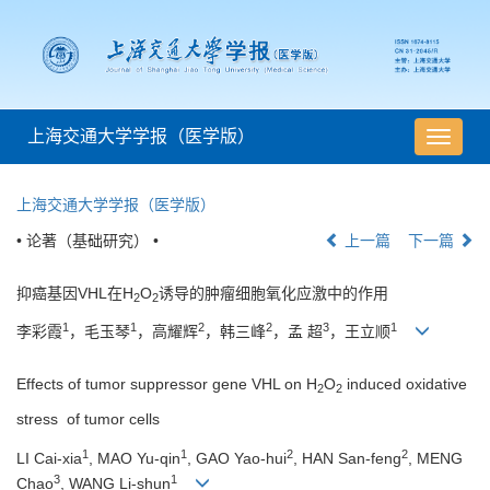
上海交通大学学报（医学版）
导
航
切
上海交通大学学报（医学版）
换
• 论著（基础研究） •
上一篇
下一篇
抑癌基因VHL在H
O
诱导的肿瘤细胞氧化应激中的作用
2
2
1
1
2
2
3
1
李彩霞
，毛玉琴
，高耀辉
，韩三峰
，孟 超
，王立顺
Effects of tumor suppressor gene VHL on H
O
induced oxidative
2
2
stress of tumor cells
1
1
2
2
LI Cai-xia
, MAO Yu-qin
, GAO Yao-hui
, HAN San-feng
, MENG
3
1
Chao
, WANG Li-shun