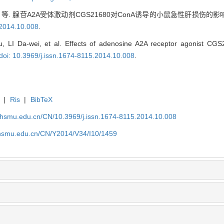
. 腺苷A2A受体激动剂CGS21680对ConA诱导的小鼠急性肝损伤的影响
.2014.10.008
.
u, LI Da-wei, et al. Effects of adenosine A2A receptor agonist CG
doi: 10.3969/j.issn.1674-8115.2014.10.008
.
|
Ris
|
BibTeX
shsmu.edu.cn/CN/10.3969/j.issn.1674-8115.2014.10.008
shsmu.edu.cn/CN/Y2014/V34/I10/1459