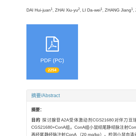
1
2
1
1
DAI Hui-juan
, ZHAI Xiu-yu
, LI Da-wei
, ZHANG Jiang
,
PDF (PC)
2254
摘要/Abstract
摘要：
目的
探讨腺苷A2A受体激动剂CGS21680对伴
CGS21680+ConA组。ConA组小鼠经尾静经脉注射ConA 
再经尾静经脉注射ConA （20 mg/kg）。检测小鼠血清谷