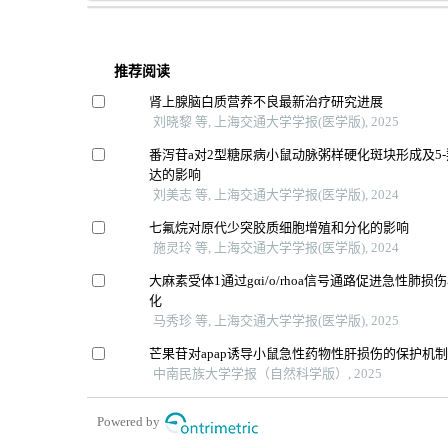
推荐阅读
肾上腺脑白质营养不良最新治疗研究进展
刘晓黎 等, 上海交通大学学报(医学版), 2025
番泻苷a对2型糖尿病小鼠动脉粥样硬化斑块形成及5
达的影响
刘美志 等, 上海交通大学学报(医学版), 2024
七氟烷对原代少突胶质细胞增殖和分化的影响
施灵玲 等, 上海交通大学学报(医学版), 2024
大麻素受体1通过gαi/o/rhoa信号通路促进急性肺
化
马秀珍 等, 上海交通大学学报(医学版), 2025
芒果苷对apap诱导小鼠急性药物性肝损伤的保护机
中南民族大学学报（自然科学版）, 2025
Powered by