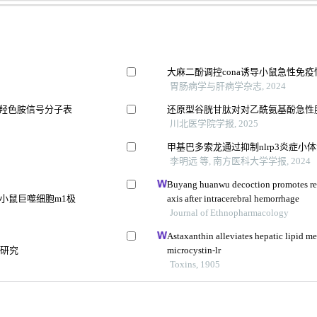
大麻二酚调控cona诱导小鼠急性免
胃肠病学与肝病学杂志, 2024
-羟色胺信号分子表
还原型谷胱甘肽对对乙酰氨基酚急性
川北医学院学报, 2025
甲基巴多索龙通过抑制nlrp3炎症
李明远 等, 南方医科大学学报, 2024
Buyang huanwu decoction promotes re
损伤小鼠巨噬细胞m1极
axis after intracerebral hemorrhage
Journal of Ethnopharmacology
Astaxanthin alleviates hepatic lipid m
制研究
microcystin-lr
Toxins, 1905