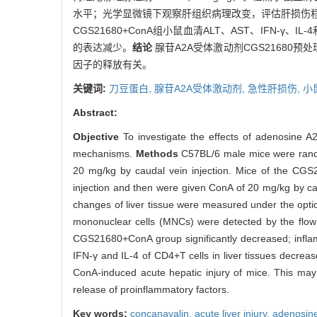
水平；光学显微镜下观察肝组织病理改变，评估肝损伤程度；
CGS21680+ConA组小鼠血清ALT、AST、IFN-γ
的表达减少。
结论
腺苷A2A受体激动剂CGS21680预
因子的释放有关。
关键词:
刀豆蛋白,
腺苷A2A受体激动剂,
急性肝损伤,
小
Abstract:
Objective
To investigate the effects of adenosine 
mechanisms.
Methods
C57BL/6 male mice were rand
20 mg/kg by caudal vein injection. Mice of the CG
injection and then were given ConA of 20 mg/kg by cau
changes of liver tissue were measured under the optic
mononuclear cells (MNCs) were detected by the flow
CGS21680+ConA group significantly decreased; inflammat
IFN-γ and IL-4 of CD4+T cells in liver tissues decrea
ConA-induced acute hepatic injury of mice. This may
release of proinflammatory factors.
Key words:
concanavalin,
acute liver injury,
adenosine