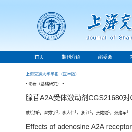
首页
期刊介绍
编委会
上海交通大学学报（医学版）
• 论著（基础研究） •
腺苷A2A受体激动剂CGS2168
1
2
1
1
1
1
戴绘娟
，翟秀宇
，李大伟
，张 江
，张健健
，张建军
Effects of adenosine A2A recepto