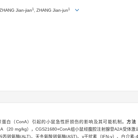
1
1
 ZHANG Jian-jian
, ZHANG Jian-jun
刀豆球蛋白（ConA）引起的小鼠急性肝损伤的影响及其可能机制。
方法
（20 mg/kg），CGS21680+ConA组小鼠经腹腔注射腺苷A2A受体激动剂CG
丙转氨酶(ALT)、天冬氨酸转氨酶(AST)、γ干扰素（IFN-γ）、白介素-4 