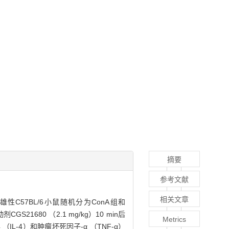
摘要
参考文献
相关文章
雄性C57BL/6小鼠随机分为ConA组和
S21680 （2.1 mg/kg）10 min后
Metrics
（IL-4）和肿瘤坏死因子-α （TNF-α）