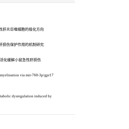
疫性肝炎巨噬细胞的极化方向
肝损伤保护作用的机制研究
小体活化缓解小鼠急性肝损伤
myelination via mir-760-3p/gpr17
etabolic dysregulation induced by