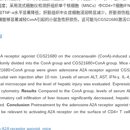
采用流式细胞仪检测肝组织单个核细胞（MNCs）中CD4+T细胞IFN-γ
、IL-4和TNF-α水平显著降低；肝脏组织中炎症细胞浸润明显减少，肝脏损伤程度
处理能够显著减轻ConA引起的小鼠急性肝损伤，这可能与CGS21680激活C
鼠
A2A receptor agonist CGS21680 on the concanavalin (ConA)-induced ac
omly divided into the ConA group and CGS21680+ConA group. Mice o
S21680+ConA group were given adenosine A2A receptor agonist CGS2
dal vein injection after 10 min. Levels of serum ALT, AST, IFN-γ, IL-
al microscope and the level of hepatic injury was evaluated. Expressi
 cytometry.
Results
Compared to the ConA group, levels of serum AL
ory cell infiltration of liver tissues significantly decreased; hepatic
sed.
Conclusion
Pretreatment by the adenosine A2A receptor agonist 
 be relevant to activating A2A receptor on the surface of CD4+ T cel
 A2A receptor agonist,
mice