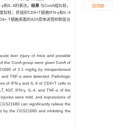
和IL-4的表达。
结果
与ConA组比较，
回顶部
较轻；肝组织CD4+T细胞IFN-γ和IL-4
D4+ T细胞表面的A2A受体进而抑制促炎
ute liver injury of mice and possible
f the ConA group were given ConA of
1680 of 2.1 mg/kg by intraperitoneal
4, and TNF-α were detected. Pathologic
ons of IFN-γ and IL-4 of CD4+T cells in
T, AST, IFN-γ, IL-4, and TNF-α of the
 injuries were mild; and expressions of
CGS21680 can significantly relieve the
ls by the CGS21680 and inhibiting the