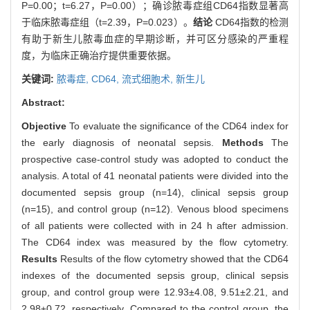
P=0.00；t=6.27，P=0.00）；确诊脓毒症组CD64指数显著高
于临床脓毒症组（t=2.39，P=0.023）。
结论
CD64指数的检测
有助于新生儿脓毒血症的早期诊断，并可区分感染的严重程
度，为临床正确治疗提供重要依据。
关键词:
脓毒症,
CD64,
流式细胞术,
新生儿
Abstract:
Objective
To evaluate the significance of the CD64 index for
the early diagnosis of neonatal sepsis.
Methods
The
prospective case-control study was adopted to conduct the
analysis. A total of 41 neonatal patients were divided into the
documented sepsis group (n=14), clinical sepsis group
(n=15), and control group (n=12). Venous blood specimens
of all patients were collected with in 24 h after admission.
The CD64 index was measured by the flow cytometry.
Results
Results of the flow cytometry showed that the CD64
indexes of the documented sepsis group, clinical sepsis
group, and control group were 12.93±4.08, 9.51±2.21, and
2.98±0.72, respectively. Compared to the control group, the