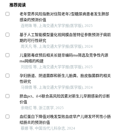
推荐阅读
老年营养风险指数对住院老年2型糖尿病患者发生肺部
感染的预测价值
连明珠 等, 上海交通大学学报(医学版), 2025
基于人工智能模型量化视网膜血管特征参数预测子痫前
期的可行性研究
周天凡 等, 上海交通大学学报(医学版), 2024
儿童脓毒症预后相关长链非编码rna筛选及竞争性内源
rna网络的构建
刘田恬 等, 上海交通大学学报(医学版), 2025
孕妇肠道、阴道菌群和新生儿胎粪、胎皮脂菌群的相关
性研究
马锦倩 等, 上海交通大学学报(医学版), 2024
脐血pct、il-6联合高风险因素对新生儿早期感染的诊断
价值
余晓红 等, 浙江医学, 2025
血红蛋白下降值对晚发型败血症早产儿继发坏死性小肠
结肠炎的预测价值
蔡娜 等, 中国当代儿科杂志, 2024