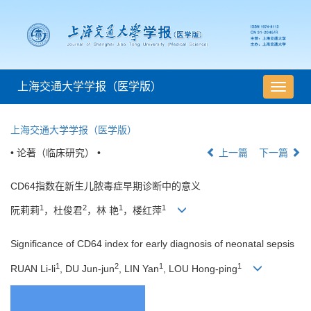
上海交通大学学报（医学版）
导
航
切
上海交通大学学报（医学版）
换
• 论著（临床研究） •
上一篇
下一篇
CD64指数在新生儿脓毒症早期诊断中的意义
1
2
1
1
阮莉莉
，杜俊君
，林 艳
，楼红萍
Significance of CD64 index for early diagnosis of neonatal sepsis
1
2
1
1
RUAN Li-li
, DU Jun-jun
, LIN Yan
, LOU Hong-ping