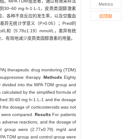
照组。MPA TDM组患者，通过有限采样法
Metrics
到30~60 mg·h-1·L-1，皮质类固醇激素
反应、各种不良反应的发生率，以及空腹血
回顶部
无统计学意义（P>0.05）；Pred的
/L和（5.78±1.19）mmol/L，差异有统
全、有效地减少皮质类固醇激素的用量。
MPA) therapeutic drug monitoring (TDM)
osuppressive therapy.
Methods
Eighty
y divided into the MPA TDM group and
alculated by the simplified formula of
ed 30-60 mg·h-1·L-1 and the dosage
d the dosage of corticosteroids was not
ups were compared.
Results
For patients
us adverse reactions, and the dosage of
ol group were (2.77±0.79) mg/d and
he MPA TDM group and control group were