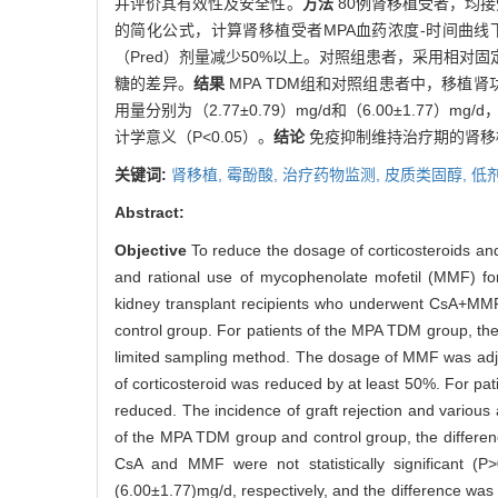
并评价其有效性及安全性。
方法
80例肾移植受者，均接受
的简化公式，计算肾移植受者MPA血药浓度-时间曲线下面
（Pred）剂量减少50%以上。对照组患者，采用相
糖的差异。
结果
MPA TDM组和对照组患者中，移植肾
用量分别为（2.77±0.79）mg/d和（6.00±1.77）mg
计学意义（P<0.05）。
结论
免疫抑制维持治疗期的肾移
关键词:
肾移植,
霉酚酸,
治疗药物监测,
皮质类固醇,
低
Abstract:
Objective
To reduce the dosage of corticosteroids an
and rational use of mycophenolate mofetil (MMF) for
kidney transplant recipients who underwent CsA+MM
control group. For patients of the MPA TDM group, th
limited sampling method. The dosage of MMF was ad
of corticosteroid was reduced by at least 50%. For pat
reduced. The incidence of graft rejection and various
of the MPA TDM group and control group, the difference
CsA and MMF were not statistically significant 
(6.00±1.77)mg/d, respectively, and the difference was 