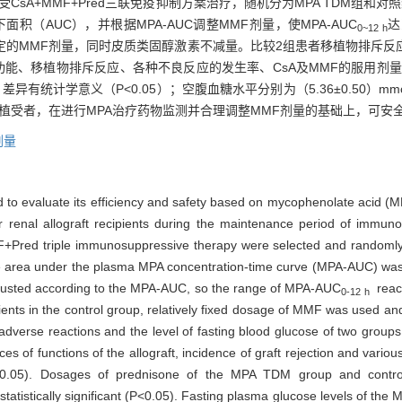
CsA+MMF+Pred三联免疫抑制方案治疗，随机分为MPA TDM组和对
积（AUC），并根据MPA-AUC调整MMF剂量，使MPA-AUC
达
0~12 h
对固定的MMF剂量，同时皮质类固醇激素不减量。比较2组患者移植物排斥
功能、移植物排斥反应、各种不良反应的发生率、CsA及MMF的服用剂量差异
/d，差异有统计学意义（P<0.05）；空腹血糖水平分别为（5.36±0.50）mmol
植受者，在进行MPA治疗药物监测并合理调整MMF剂量的基础上，可安
剂量
d to evaluate its efficiency and safety based on mycophenolate acid (
 renal allograft recipients during the maintenance period of immun
F+Pred triple immunosuppressive therapy were selected and randoml
e area under the plasma MPA concentration-time curve (MPA-AUC) was c
justed according to the MPA-AUC, so the range of MPA-AUC
reach
0-12 h
ients in the control group, relatively fixed dosage of MMF was used an
 adverse reactions and the level of fasting blood glucose of two gro
s of functions of the allograft, incidence of graft rejection and vario
(P>0.05). Dosages of prednisone of the MPA TDM group and contr
statistically significant (P<0.05). Fasting plasma glucose levels of t