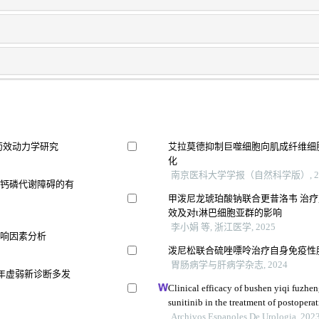
药效动力学研究
艾拉莫德抑制巨噬细胞向肌成纤维细
化
南京医科大学学报（自然科学版）, 20
及钙磷代谢障碍的有
甲泼尼龙琥珀酸钠联合更昔洛韦 治疗
效及对t淋巴细胞亚群的影响
李小娟 等, 浙江医学, 2025
影响因素分析
泼尼松联合硫唑嘌呤治疗自身免疫性肝
胃肠病学与肝病学杂志, 2024
年虚弱新诊断多发
Clinical efficacy of bushen yiqi fuzh
sunitinib in the treatment of postoperat
carcinoma and its influence on their 
Archivos Espanoles De Urologia, 202