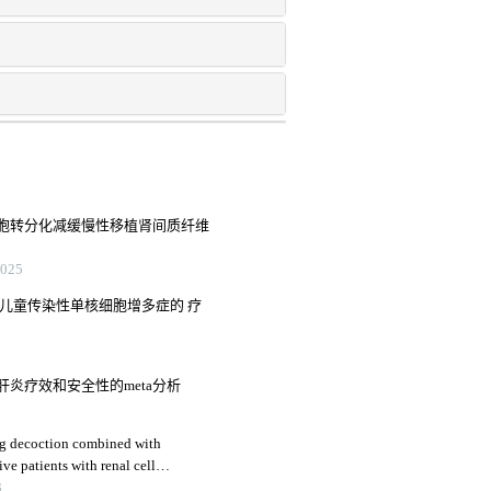
胞转分化减缓慢性移植肾间质纤维
25
儿童传染性单核细胞增多症的 疗
炎疗效和安全性的meta分析
eng decoction combined with
ive patients with renal cell
immune function
3