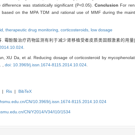
ifference was statistically significant (P<0.05).
Conclusion
For ren
uced based on the MPA TDM and rational use of MMF during the mai
id,
therapeutic drug monitoring,
corticosteroids,
low dosage
等. 霉酚酸治疗药物监测有利于减少肾移植受者皮质类固醇激素的用量[J
.2014.10.024
.
 XU Da, et al. Reducing dosage of corticosteroid by mycophenolate 
. ,
doi: 10.3969/j.issn.1674-8115.2014.10.024
.
|
Ris
|
BibTeX
shsmu.edu.cn/CN/10.3969/j.issn.1674-8115.2014.10.024
shsmu.edu.cn/CN/Y2014/V34/I10/1534