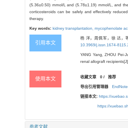
(5.36±0.50) mmol/L and (5.78±1.19) mmol/L, and the d
corticosteroids can be safely and effectively red
therapy.
Key words:
kidney transplantation,
mycophenolate ac
杨 洋，周佩军，徐 达，
引用本文
10.3969/j.issn.1674-8115
YANG Yang, ZHOU Pei-Jun,
renal allograft recipients[J]
收藏文章
0
/
推荐
使用本文
导出引用管理器
EndNote
链接本文:
https://xuebao.
https://xuebao.
参考文献