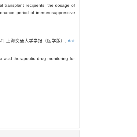
al transplant recipients, the dosage of
ntenance period of immunosuppressive
]. 上海交通大学学报（医学版）,
doi:
acid therapeutic drug monitoring for