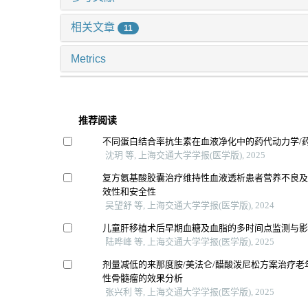
相关文章
11
Metrics
推荐阅读
不同蛋白结合率抗生素在血液净化中的药代动力学/
沈玥 等, 上海交通大学学报(医学版), 2025
复方氨基酸胶囊治疗维持性血液透析患者营养不良
效性和安全性
吴望舒 等, 上海交通大学学报(医学版), 2024
儿童肝移植术后早期血糖及血脂的多时间点监测与
陆晔峰 等, 上海交通大学学报(医学版), 2025
剂量减低的来那度胺/美法仑/醋酸泼尼松方案治疗老
性骨髓瘤的效果分析
张兴利 等, 上海交通大学学报(医学版), 2025