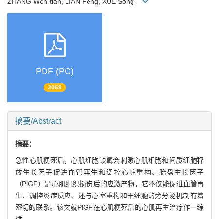
ZHANG Wen-tian, LIAN Feng, XUE Song
PDF (PC)
2068
摘要/Abstract
摘要：
急性心肌梗死后，心肌细胞缺氧会刺激心肌细胞和间质细胞释
放生长因子促进血管再生和调控心脏重构。胎盘生长因子
（PlGF）是心肌组织损伤后的应激产物，它不仅能促进血管再
生、调控炎症反应，还与心室重构和干细胞的旁分泌机制有着
密切的联系。该文就PlGF在心肌梗死后的心肌再生治疗作一综
述。