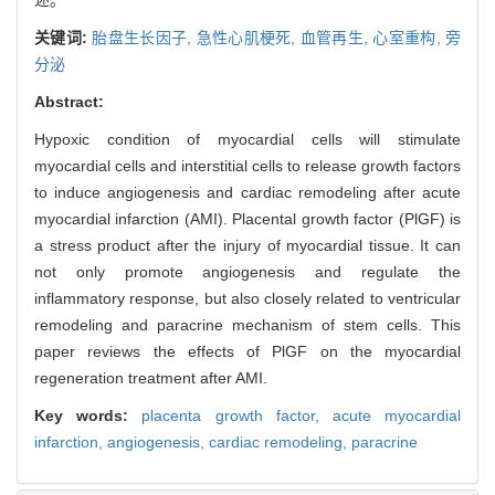
关键词:
胎盘生长因子,
急性心肌梗死,
血管再生,
心室重构,
旁
分泌
Abstract:
Hypoxic condition of myocardial cells will stimulate
myocardial cells and interstitial cells to release growth factors
to induce angiogenesis and cardiac remodeling after acute
myocardial infarction (AMI). Placental growth factor (PlGF) is
a stress product after the injury of myocardial tissue. It can
not only promote angiogenesis and regulate the
inflammatory response, but also closely related to ventricular
remodeling and paracrine mechanism of stem cells. This
paper reviews the effects of PlGF on the myocardial
regeneration treatment after AMI.
Key words:
placenta growth factor,
acute myocardial
infarction,
angiogenesis,
cardiac remodeling,
paracrine