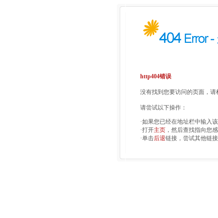
http404错误
没有找到您要访问的页面，请检
请尝试以下操作：
·如果您已经在地址栏中输入
·打开
主页
，然后查找指向您感
·单击
后退
链接，尝试其他链接