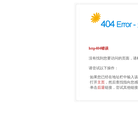
http404错误
没有找到您要访问的页面，请检
请尝试以下操作：
·如果您已经在地址栏中输入
·打开
主页
，然后查找指向您感
·单击
后退
链接，尝试其他链接