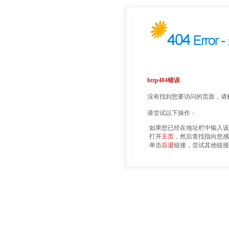
http404错误
没有找到您要访问的页面，请检
请尝试以下操作：
·如果您已经在地址栏中输入
·打开
主页
，然后查找指向您感
·单击
后退
链接，尝试其他链接