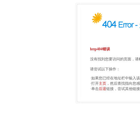
http404错误
没有找到您要访问的页面，请检
请尝试以下操作：
·如果您已经在地址栏中输入
·打开
主页
，然后查找指向您感
·单击
后退
链接，尝试其他链接