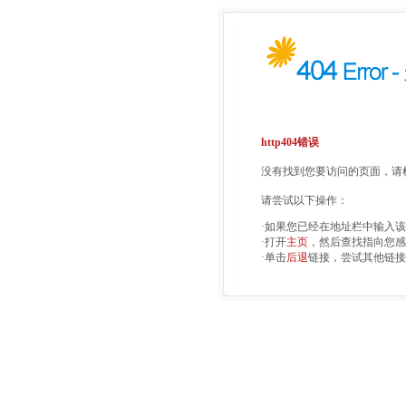
http404错误
没有找到您要访问的页面，请检
请尝试以下操作：
·如果您已经在地址栏中输入
·打开
主页
，然后查找指向您感
·单击
后退
链接，尝试其他链接