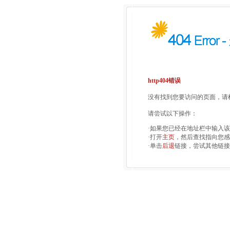
http404错误
没有找到您要访问的页面，请检
请尝试以下操作：
·如果您已经在地址栏中输入
·打开
主页
，然后查找指向您感
·单击
后退
链接，尝试其他链接