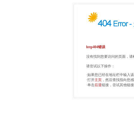
http404错误
没有找到您要访问的页面，请检
请尝试以下操作：
·如果您已经在地址栏中输入
·打开
主页
，然后查找指向您感
·单击
后退
链接，尝试其他链接