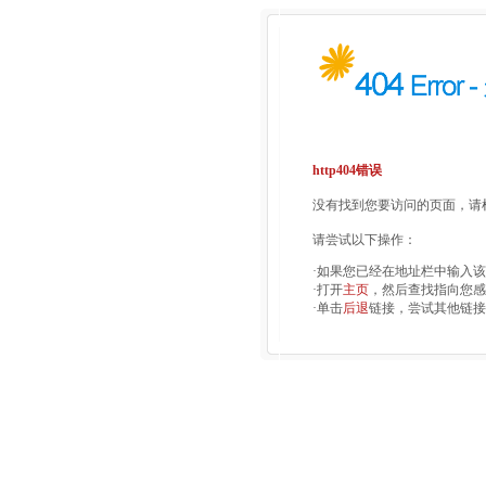
http404错误
没有找到您要访问的页面，请检
请尝试以下操作：
·如果您已经在地址栏中输入
·打开
主页
，然后查找指向您感
·单击
后退
链接，尝试其他链接