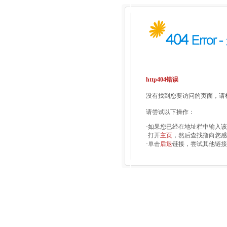
http404错误
没有找到您要访问的页面，请检
请尝试以下操作：
·如果您已经在地址栏中输入
·打开
主页
，然后查找指向您感
·单击
后退
链接，尝试其他链接