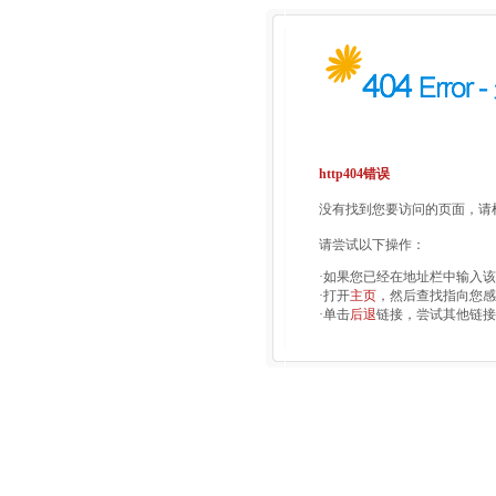
http404错误
没有找到您要访问的页面，请检
请尝试以下操作：
·如果您已经在地址栏中输入
·打开
主页
，然后查找指向您感
·单击
后退
链接，尝试其他链接