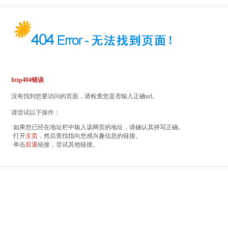
http404错误
没有找到您要访问的页面，请检查您是否输入正确url。
请尝试以下操作：
·如果您已经在地址栏中输入该网页的地址，请确认其拼写正确。
·打开
主页
，然后查找指向您感兴趣信息的链接。
·单击
后退
链接，尝试其他链接。