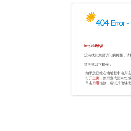
http404错误
没有找到您要访问的页面，请检
请尝试以下操作：
·如果您已经在地址栏中输入
·打开
主页
，然后查找指向您感
·单击
后退
链接，尝试其他链接