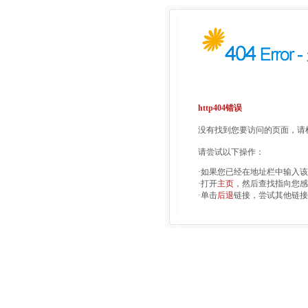
http404错误
没有找到您要访问的页面，请检
请尝试以下操作：
·如果您已经在地址栏中输入
·打开
主页
，然后查找指向您感
·单击
后退
链接，尝试其他链接