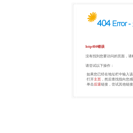
http404错误
没有找到您要访问的页面，请检
请尝试以下操作：
·如果您已经在地址栏中输入
·打开
主页
，然后查找指向您感
·单击
后退
链接，尝试其他链接