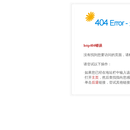
http404错误
没有找到您要访问的页面，请检
请尝试以下操作：
·如果您已经在地址栏中输入
·打开
主页
，然后查找指向您感
·单击
后退
链接，尝试其他链接