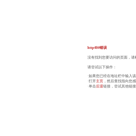
http404错误
没有找到您要访问的页面，请检
请尝试以下操作：
·如果您已经在地址栏中输入
·打开
主页
，然后查找指向您感
·单击
后退
链接，尝试其他链接