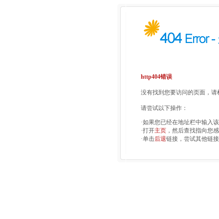
http404错误
没有找到您要访问的页面，请检
请尝试以下操作：
·如果您已经在地址栏中输入
·打开
主页
，然后查找指向您感
·单击
后退
链接，尝试其他链接