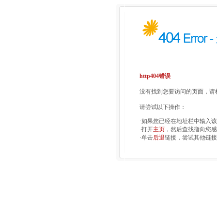
http404错误
没有找到您要访问的页面，请检
请尝试以下操作：
·如果您已经在地址栏中输入
·打开
主页
，然后查找指向您感
·单击
后退
链接，尝试其他链接