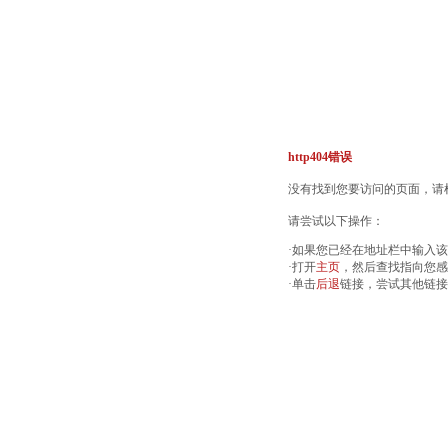
http404错误
没有找到您要访问的页面，请检
请尝试以下操作：
·如果您已经在地址栏中输入
·打开
主页
，然后查找指向您感
·单击
后退
链接，尝试其他链接