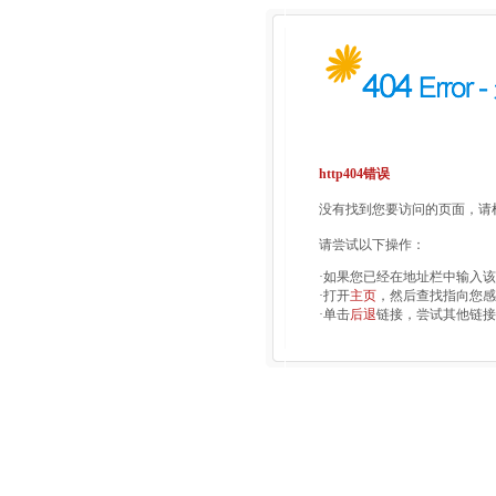
http404错误
没有找到您要访问的页面，请检
请尝试以下操作：
·如果您已经在地址栏中输入
·打开
主页
，然后查找指向您感
·单击
后退
链接，尝试其他链接