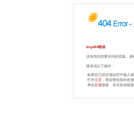
http404错误
没有找到您要访问的页面，请检
请尝试以下操作：
·如果您已经在地址栏中输入
·打开
主页
，然后查找指向您感
·单击
后退
链接，尝试其他链接