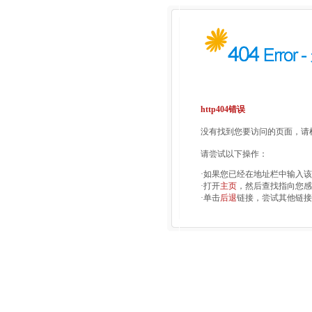
http404错误
没有找到您要访问的页面，请检
请尝试以下操作：
·如果您已经在地址栏中输入
·打开
主页
，然后查找指向您感
·单击
后退
链接，尝试其他链接