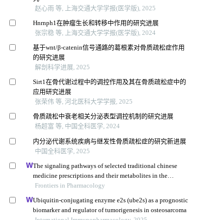
赵心雨 等, 上海交通大学学报(医学版), 2025
Hnrnph1在肿瘤生长和转移中作用的研究进展
张宗稳 等, 上海交通大学学报(医学版), 2024
基于wnt/β-catenin信号通路的葛根素对骨质疏松症作用
的研究进展
解剖科学进展, 2025
Sirt1在骨代谢过程中的调控作用及其在骨质疏松症中的
应用研究进展
张荣伟 等, 河北医科大学学报, 2025
骨质疏松中衰老相关分泌表型调控机制的研究进展
杨超富 等, 中国全科医学, 2024
内分泌代谢系统疾病与继发性骨质疏松症的研究新进展
中国全科医学, 2025
The signaling pathways of selected traditional chinese
medicine prescriptions and their metabolites in the
treatment of diabetic cardiomyopathy: a review
Frontiers in Pharmacology
Ubiquitin-conjugating enzyme e2s (ube2s) as a prognostic
biomarker and regulator of tumorigenesis in osteosarcoma
International Immunopharmacology, 2025