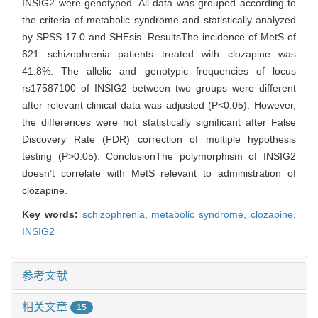
INSIG2 were genotyped. All data was grouped according to
the criteria of metabolic syndrome and statistically analyzed
by SPSS 17.0 and SHEsis. ResultsThe incidence of MetS of
621 schizophrenia patients treated with clozapine was
41.8%. The allelic and genotypic frequencies of locus
rs17587100 of INSIG2 between two groups were different
after relevant clinical data was adjusted (P<0.05). However,
the differences were not statistically significant after False
Discovery Rate (FDR) correction of multiple hypothesis
testing (P>0.05). ConclusionThe polymorphism of INSIG2
doesn’t correlate with MetS relevant to administration of
clozapine.
Key words:
schizophrenia,
metabolic syndrome,
clozapine,
INSIG2
参考文献
相关文章
15