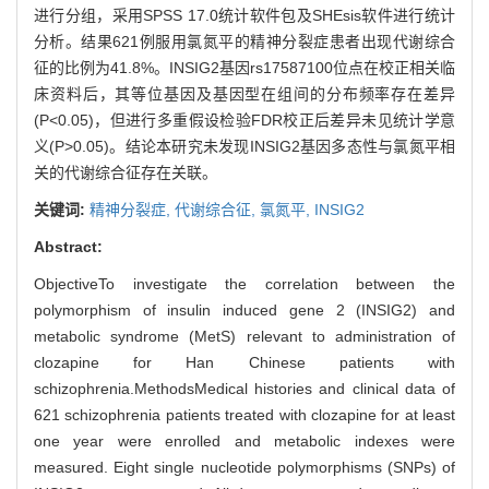
进行分组，采用SPSS 17.0统计软件包及SHEsis软件进行统计
分析。结果621例服用氯氮平的精神分裂症患者出现代谢综合
征的比例为41.8%。INSIG2基因rs17587100位点在校正相关临
床资料后，其等位基因及基因型在组间的分布频率存在差异
(P<0.05)，但进行多重假设检验FDR校正后差异未见统计学意
义(P>0.05)。结论本研究未发现INSIG2基因多态性与氯氮平相
关的代谢综合征存在关联。
关键词:
精神分裂症,
代谢综合征,
氯氮平,
INSIG2
Abstract:
ObjectiveTo investigate the correlation between the
polymorphism of insulin induced gene 2 (INSIG2) and
metabolic syndrome (MetS) relevant to administration of
clozapine for Han Chinese patients with
schizophrenia.MethodsMedical histories and clinical data of
621 schizophrenia patients treated with clozapine for at least
one year were enrolled and metabolic indexes were
measured. Eight single nucleotide polymorphisms (SNPs) of