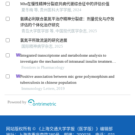
Mhr在慢性精神分裂症共病代谢综合征中的评估价值
夏冬梅 等, 贵州医科大学学报, 2024
氨磺必利联合氯氮平治疗精神分裂症：剂量优化与疗效
评估的个体化治疗研究
青岛大学医学部 等, 中国现代医学杂志, 2025
氯氮平所致流涎的研究进展
国际精神病学杂志, 2025
Integrated transcriptome and metabolome analysis to
investigate the mechanism of intranasal insulin treatment
in a rat model of vascular dementia
Frontiers in Pharmacology
Positive association between mic gene polymorphism and
tuberculosis in chinese population
Immunology Letters, 2019
Powered by
网站版权所有 © 《上海交通大学学报（医学版）》编辑部
地址：上海市重庆南路280号 邮编：200025 电话：021-