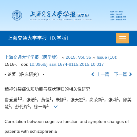
上海交通大学学报（医学版）
导
航
切
上海交通大学学报（医学版）
››
2015
,
Vol. 35
››
Issue (10)
:
换
1516-.
doi:
10.3969/j.issn.1674-8115.2015.10.017
• 论著（临床研究） •
上一篇
下一篇
精神分裂症认知功能与症状转归的相关性研究
1,2
1
1
1
1
1
1
曹爱爱
，张洁
，黄佳
，朱娜
，张天宏
，高荣新
，张莉
，邱美
1
1
1
慧
，彭代辉
，徐一峰
Correlation between cognitive function and symptom changes of
patients with schizophrenia