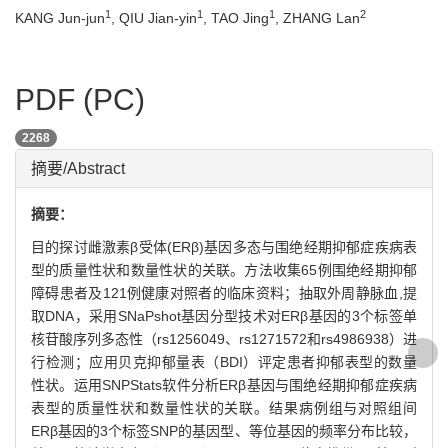
1
1
1
2
KANG Jun-jun
, QIU Jian-yin
, TAO Jing
, ZHANG Lan
PDF (PC)
2268
摘要/Abstract
摘要：
目的探讨雌激素β受体(ERβ)基因多态与围绝经期抑郁症疾病表
型的质量性状和数量性状的关联。方法收集65例围绝经期抑郁
障碍患者及121例健康对照者的临床资料；抽取外周静脉血,提
取DNA，采用SNaPshot基因分型技术对ERβ基因的3个标签单
核苷酸序列多态性（rs1256049、rs1271572和rs4986938）进
行检测；应用贝克抑郁量表（BDI）评定患者抑郁表型的数量
性状。运用SNPStats软件分析ERβ基因与围绝经期抑郁症疾病
表型的质量性状和数量性状的关联。结果病例组与对照组间
ERβ基因的3个标签SNP的基因型、等位基因的频率分布比较，