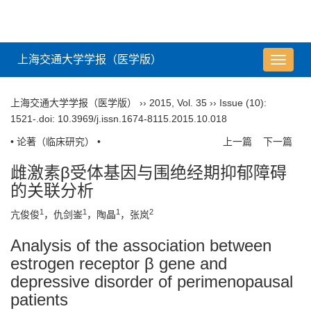
上海交通大学学报（医学版）
导
航
切
上海交通大学学报（医学版）
››
2015
,
Vol. 35
››
Issue (10)
:
换
1521-.
doi:
10.3969/j.issn.1674-8115.2015.10.018
• 论著（临床研究） •
上一篇
下一篇
雌激素β受体基因与围绝经期抑郁障碍
的关联分析
1
1
1
2
亢俊俊
，仇剑崟
，陶晶
，张岚
Analysis of the association between
estrogen receptor β gene and
depressive disorder of perimenopausal
patients